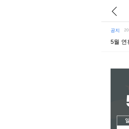
20
공지
5월 
본문