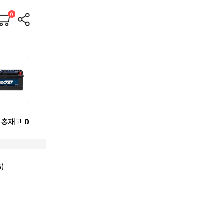
0
총재고
0
5)