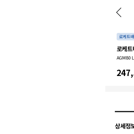
로케트
로케트
AGM80 L
247,
상세정