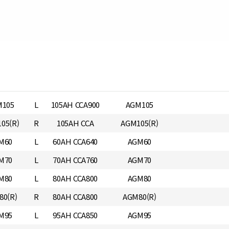
M105
L
105AH CCA900
AGM105
05(R)
R
105AH CCA
AGM105(R)
M60
L
60AH CCA640
AGM60
M70
L
70AH CCA760
AGM70
M80
L
80AH CCA800
AGM80
80(R)
R
80AH CCA800
AGM80(R)
M95
L
95AH CCA850
AGM95