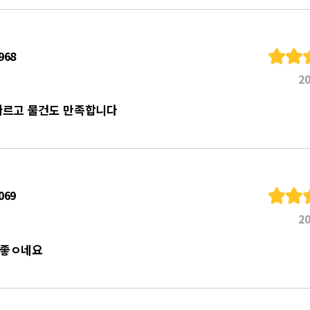
968
20
빠르고 물건도 만족합니다
069
20
좋ㅇ네요