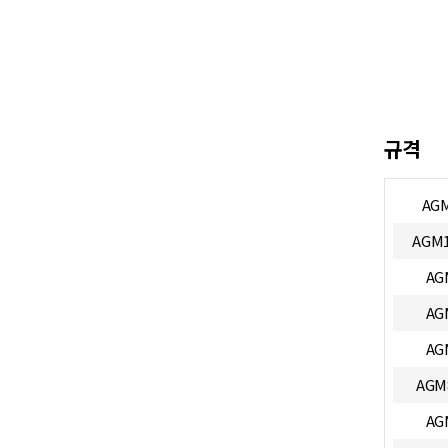
규격
AG
AGM1
AG
AG
AG
AGM
AG