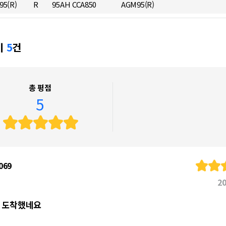
95(R)
R
95AH CCA850
AGM95(R)
기
5
건
총 평점
5
069
20
 도착했네요