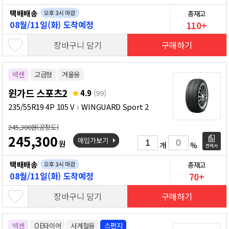
택배배송
총재고
08월/11일(화) 도착예정
110+
장바구니 담기
구매하기
넥센
고급형
겨울용
윈가드 스포츠2
4.9
(99)
235/55R19 4P 105 V
WINGUARD Sport 2
245,300원(공장도)
245,300
원
개
%
택배배송
총재고
08월/11일(화) 도착예정
70+
장바구니 담기
구매하기
넥센
OE타이어
사계절용
스펀지