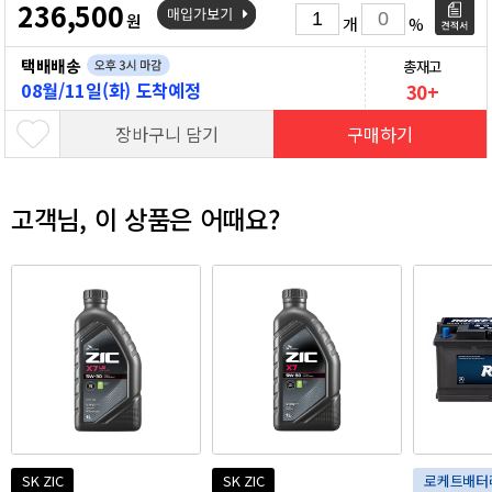
236,500
원
개
%
택배배송
총재고
08월/11일(화) 도착예정
30+
장바구니 담기
구매하기
고객님,
이 상품은 어때요?
SK ZIC
SK ZIC
로케트배터