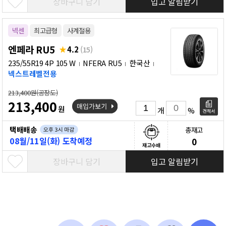
장바구니 담기
입고 알림받기
넥센
최고급형
사계절용
엔페라 RU5
4.2
(15)
235/55R19 4P 105 W
NFERA RU5
한국산
넥스트레벨전용
213,400원(공장도)
213,400
원
개
%
택배배송
총재고
08월/11일(화) 도착예정
0
재고수배
장바구니 담기
입고 알림받기