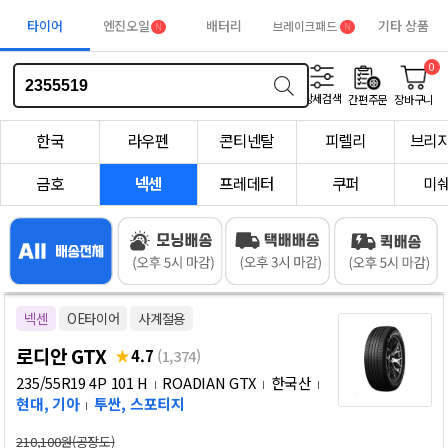
타이어
엔진오일
배터리
기타 상품
브레이크패드
N
N
0
상세검색
간편주문
장바구니
한국
라우펜
콘티넨탈
피렐리
브리
금호
넥센
프레데터
쿠퍼
미
넥센
OE타이어
사계절용
로디안 GTX
4.7
(1,374)
235/55R19 4P 101 H
ROADIAN GTX
한국산
현대, 기아
투싼, 스포티지
210,100원(공장도)