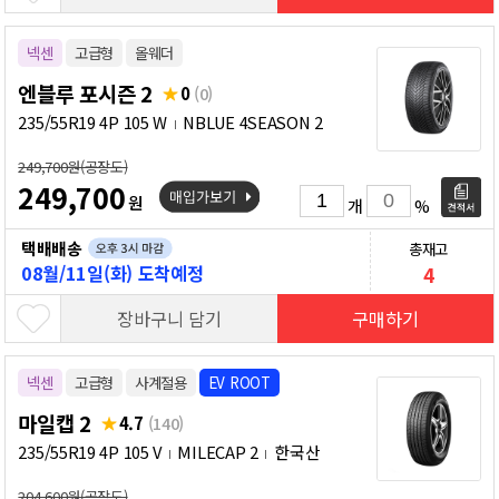
넥센
고급형
올웨더
엔블루 포시즌 2
0
(0)
235/55R19 4P 105 W
NBLUE 4SEASON 2
249,700원(공장도)
249,700
원
개
%
택배배송
총재고
08월/11일(화) 도착예정
4
장바구니 담기
구매하기
넥센
고급형
사계절용
EV ROOT
마일캡 2
4.7
(140)
235/55R19 4P 105 V
MILECAP 2
한국산
204,600원(공장도)