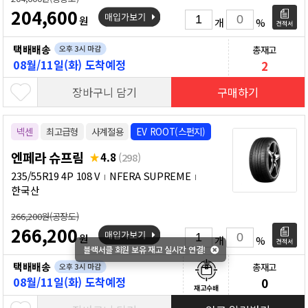
204,600
원
개
%
택배배송
총재고
08월/11일(화) 도착예정
2
장바구니 담기
구매하기
넥센
최고급형
사계절용
EV ROOT(스펀지)
엔페라 슈프림
4.8
(298)
235/55R19 4P 108 V
NFERA SUPREME
한국산
266,200원(공장도)
266,200
원
개
%
블랙서클 회원 보유 재고 실시간 연결!
택배배송
총재고
08월/11일(화) 도착예정
0
재고수배