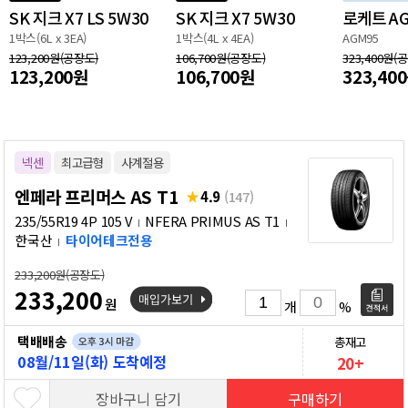
SK 지크 X7 LS 5W30
SK 지크 X7 5W30
로케트 A
1박스(6L x 3EA)
1박스(4L x 4EA)
AGM95
123,200원(공장도)
106,700원(공장도)
323,400원(
123,200원
106,700원
323,40
넥센
최고급형
사계절용
엔페라 프리머스 AS T1
4.9
(147)
235/55R19 4P 105 V
NFERA PRIMUS AS T1
한국산
타이어테크전용
233,200원(공장도)
233,200
원
개
%
택배배송
총재고
08월/11일(화) 도착예정
20+
장바구니 담기
구매하기