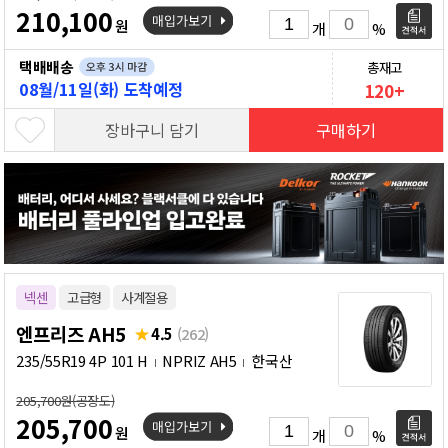
210,100
원
개
%
택배배송
총재고
08월/11일(화) 도착예정
120+
장바구니 담기
구매하기
넥센
고급형
사계절용
엔프리즈 AH5
4.5
(262)
235/55R19 4P 101 H
NPRIZ AH5
한국산
205,700원(공장도)
205,700
원
개
%