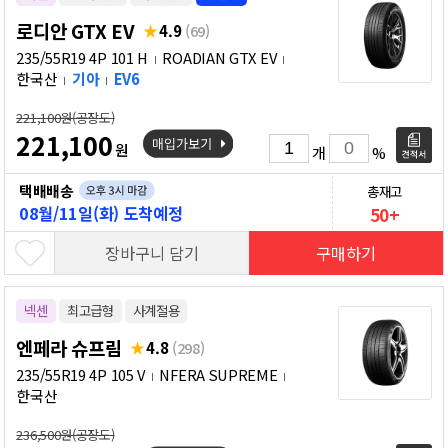
로디안 GTX EV
4.9
(69)
235/55R19 4P 101 H
ROADIAN GTX EV
한국산
기아
EV6
221,100원(공장도)
221,100
원
개
%
택배배송
총재고
08월/11일(화) 도착예정
50+
장바구니 담기
구매하기
넥센
최고급형
사계절용
엔페라 슈프림
4.8
(298)
235/55R19 4P 105 V
NFERA SUPREME
한국산
236,500원(공장도)