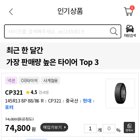
인기상품
0
사이즈를 검색해주세요. ex)2454519
차량검색
최근 한 달간
가장 판매량 높은 타이어 Top 3
넥센
OE타이어
사계절용
CP321
4.5
(549)
145R13 8P 88/86 R
CP321
중국산
현대
포터
74,800원(공장도)
74,800
원
개
%