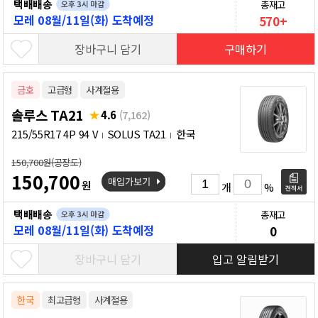
택배배송
총재고
모레 08월/11일(화) 도착예정
570+
장바구니 담기
구매하기
금호
고급형
사계절용
솔루스 TA21
4.6
(7,162)
215/55R17 4P 94 V
SOLUS TA21
한국
150,700원(공장도)
150,700
원
개
%
택배배송
총재고
모레 08월/11일(화) 도착예정
0
장바구니 담기
입고 알림받기
한국
최고급형
사계절용