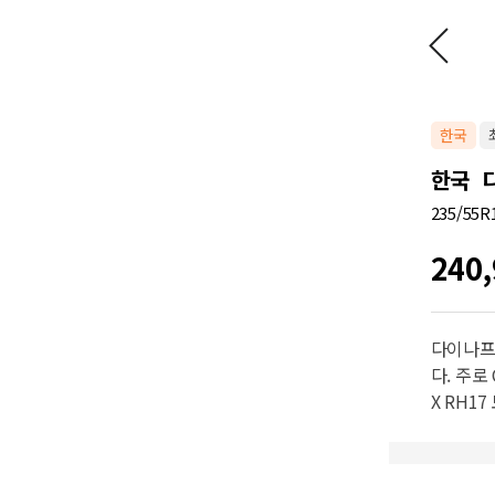
한국
한국 다
235/55R1
240,
다이나프
다. 주로
X RH