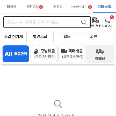
타이어
엔진오일
배터리
기타 상품
브레이크패드
N
N
0
간편주문
장바구니
오일 첨가제
밸런스납
밸브
의류
검색 결과가 없습니다.