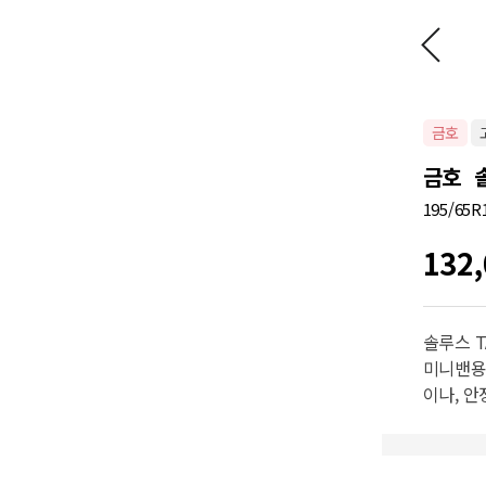
금호
금호 솔
195/65R
132,
솔루스 T
미니밴용
이나, 