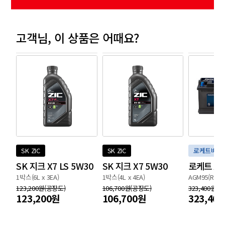
고객님,
이 상품은 어때요?
SK ZIC
SK ZIC
로케트배터
SK 지크 X7 LS 5W30
SK 지크 X7 5W30
로케트 A
1박스(6L x 3EA)
1박스(4L x 4EA)
AGM95(R)
123,200원(공장도)
106,700원(공장도)
323,400원(
123,200원
106,700원
323,40