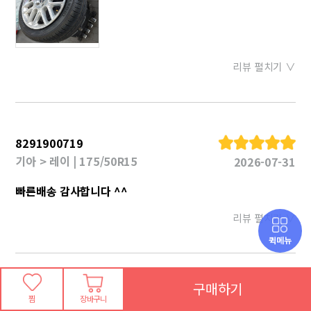
리뷰 펼치기 ∨
8291900719
기아 > 레이 | 175/50R15
2026-07-31
빠른배송 감사합니다 ^^
리뷰 펼치기 ∨
퀵메뉴
구매하기
8291900719
찜
장바구니