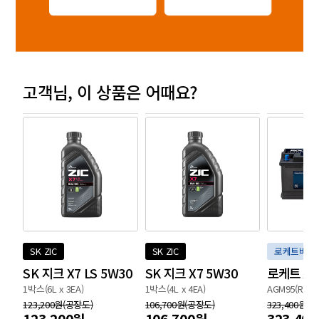
고객님,
이 상품은 어때요?
SK ZIC
SK ZIC
로케트배터
SK 지크 X7 LS 5W30
SK 지크 X7 5W30
로케트 A
1박스(6L x 3EA)
1박스(4L x 4EA)
AGM95(R)
123,200원(공장도)
106,700원(공장도)
323,400원(
123,200원
106,700원
323,40