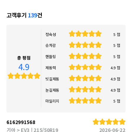
고객후기
139
건
정숙성
5 점
승차감
5 점
핸들링
5 점
총 평점
4.9
제동력
4.9 점
빗길제동
4.9 점
눈길제동
4.9 점
마일리지
5 점
6162991568
기아 > EV3 | 215/50R19
2026-06-22