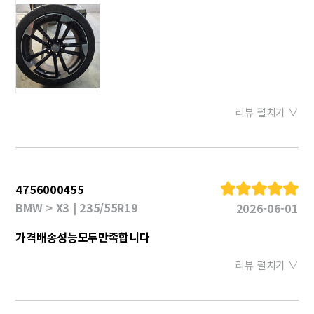
리뷰 펼치기 ∨
4756000455
BMW > X3 | 235/55R19
2026-06-01
가격배송성능모두만족합니다
리뷰 펼치기 ∨