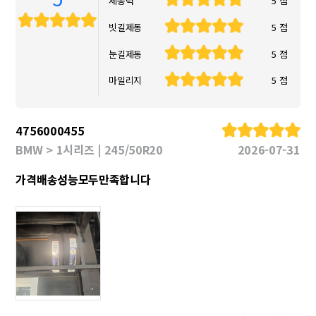
제동력
5 점
빗길제동
5 점
눈길제동
5 점
마일리지
5 점
4756000455
BMW > 1시리즈 | 245/50R20
2026-07-31
가격배송성능모두만족합니다