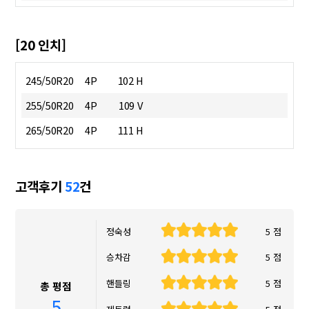
[20 인치]
245/50R20
4P
102 H
255/50R20
4P
109 V
265/50R20
4P
111 H
고객후기
52
건
정숙성
5 점
승차감
5 점
핸들링
5 점
총 평점
5